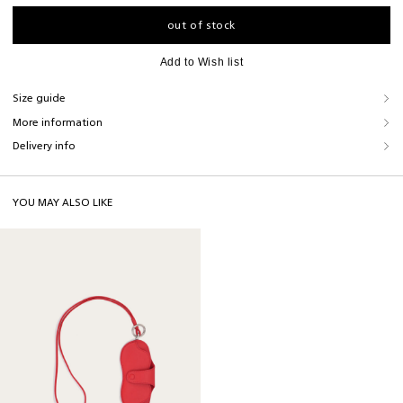
out of stock
select size
ONESIZE
Add to Wish list
Your name*
Size guide
SIZE GUIDE
More information
Delivery info
phone number*
Accessories
+1
Size
One size
YOU MAY ALSO LIKE
E-mail*
Height
3cm
Width
2,5cm