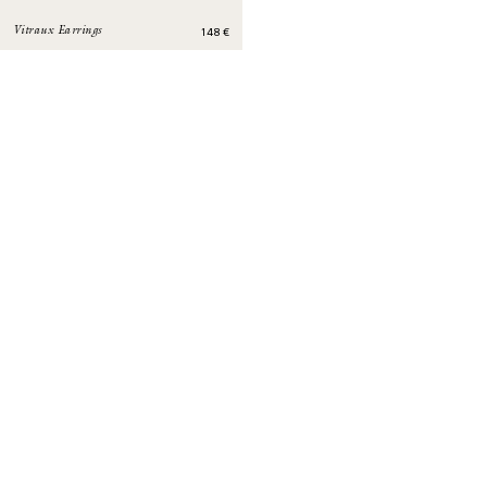
148
€
Vitraux Earrings