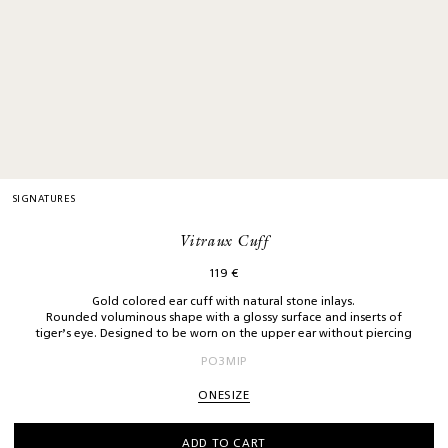
SIGNATURES
Vitraux Cuff
119
€
Gold colored ear cuff with natural stone inlays.
Rounded voluminous shape with a glossy surface and inserts of
tiger’s eye. Designed to be worn on the upper ear without piercing
РОЗМІР
ONESIZE
ADD TO CART