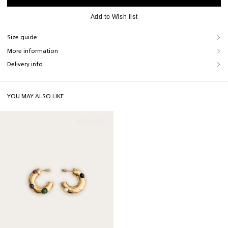
select size
Add to Wish list
Size guide
Your name*
More information
SIZE GUIDE
Delivery info
Accessories
phone number*
+1
Size
One size
YOU MAY ALSO LIKE
Height
3cm
E-mail*
SIGNATURES
Width
1cm