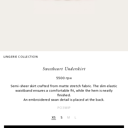
LINGERIE COLLECTION
Sweetheart Underskirt
5500
грн
Semi-sheer skirt crafted from matte stretch fabric. The slim elastic
waistband ensures a comfortable fit, while the hem is neatly
finished.
An embroidered swan detail is placed at the back.
РОЗМІР
XS
S
M
L