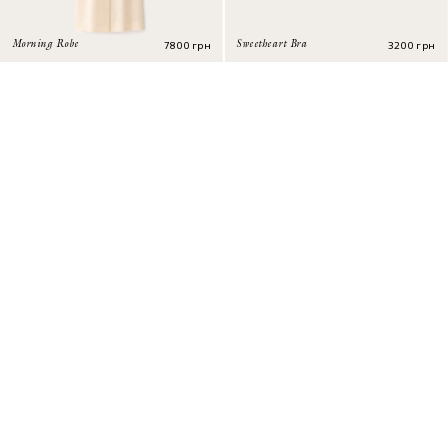
7800
грн
3200
грн
Morning Robe
Sweetheart Bra