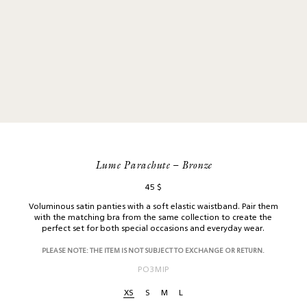
Lume Parachute – Bronze
45
$
Voluminous satin panties with a soft elastic waistband. Pair them
with the matching bra from the same collection to create the
perfect set for both special occasions and everyday wear.
PLEASE NOTE: THE ITEM IS NOT SUBJECT TO EXCHANGE OR RETURN.
РОЗМІР
XS
S
M
L