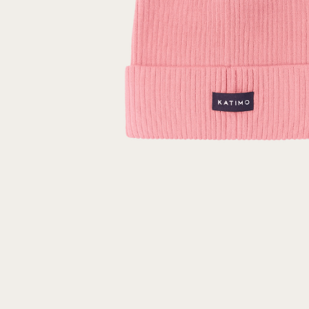
SIZE GUIDE
Accessories
Length
Width