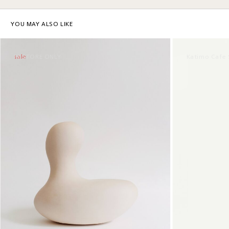
YOU MAY ALSO LIKE
sale
IN STORE ONLY
Katimo Cafe