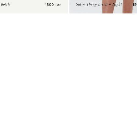
1300
грн
1
 Bottle
Satin Thong Briefs – Night