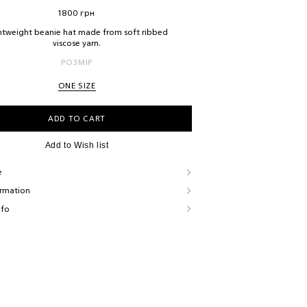
1800
грн
htweight beanie hat made from soft ribbed
viscose yarn.
РОЗМІР
ONE SIZE
ADD TO CART
Add to Wish list
e
ormation
nfo