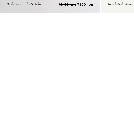
12100
грн
7260
грн
Body Vase – by Sofika
Insulated Water