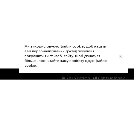
Ми використовуємо файли cookie, щоб надати
вам персоналізований досвід покупок і
покращити якість веб-сайту. Щоб дізнатися
більше, прочитайте нашу
політику
щодо файлів
сookie.
© 2026 Katimo. All rights reserved.
create by hg80