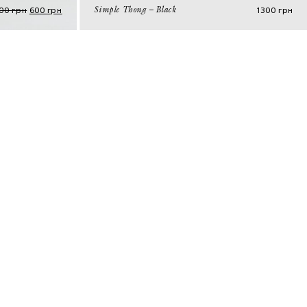
200
грн
600
грн
1300
грн
Simple Thong – Black