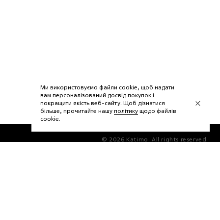
Ми використовуємо файли cookie, щоб надати
вам персоналізований досвід покупок і
покращити якість веб-сайту. Щоб дізнатися
більше, прочитайте нашу
політику
щодо файлів
сookie.
© 2026 Katimo. All rights reserved.
create by hg80