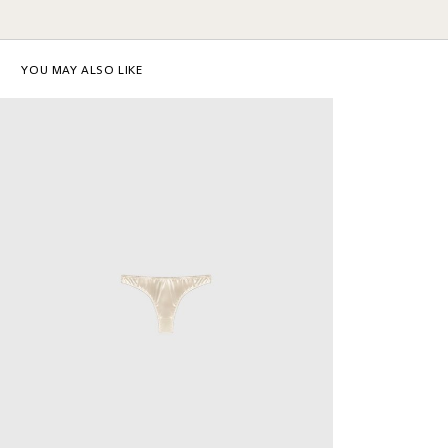
YOU MAY ALSO LIKE
SIZE GUIDE
Bra
Size
70A
7
Under bust
68-72cm
6
Bust
78-80cm
8