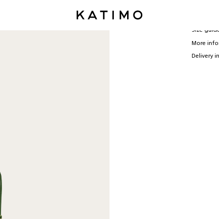
Size guid
More inf
Delivery i