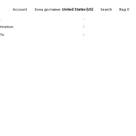
Add to Wish list
SEARCH
Account
Зона доставки:
United States (US)
Search
Bag
0
e
ormation
nfo