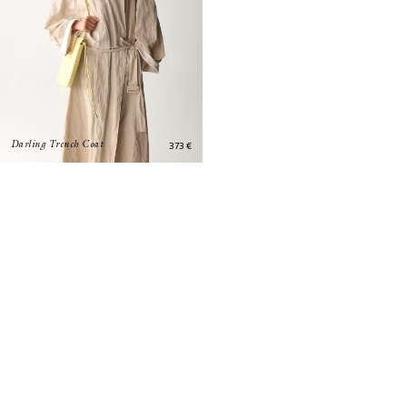
373
€
Darling Trench Coat