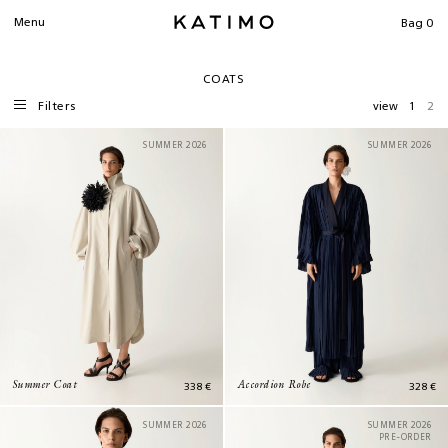
SEARCH
Menu
Bag
0
COATS
Filters
view
1
2
SUMMER 2026
SUMMER 2026
338
€
328
€
Summer Coat
Accordion Robe
SUMMER 2026
SUMMER 2026
PRE-ORDER