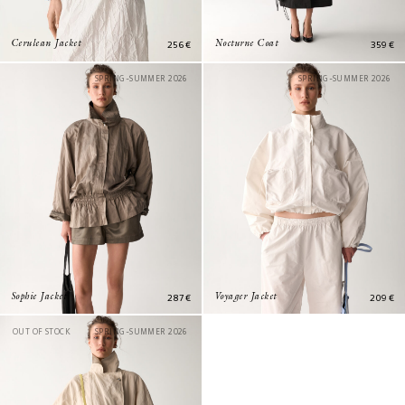
256
€
359
€
Cerulean Jacket
Nocturne Coat
SPRING-SUMMER 2026
SPRING-SUMMER 2026
287
€
209
€
Sophie Jacket
Voyager Jacket
OUT OF STOCK
SPRING-SUMMER 2026