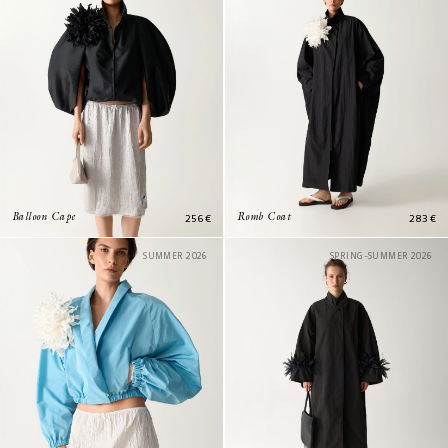
256
€
283
€
Balloon Cape
Romb Coat
SUMMER 2026
SPRING-SUMMER 2026