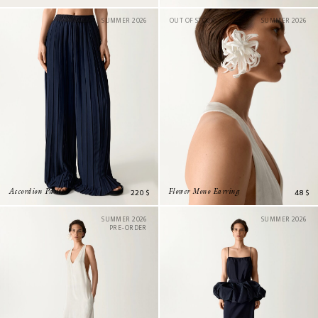
SUMMER 2026
OUT OF STOCK
SUMMER 2026
220
$
48
$
Accordion Pants
Flower Mono Earring
SUMMER 2026
SUMMER 2026
PRE-ORDER