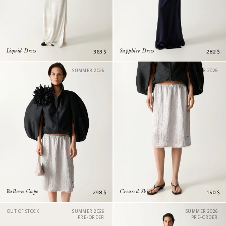
363
$
282
$
Liquid Dress
Sapphire Dress
SUMMER 2026
SUMMER 2026
298
$
150
$
Balloon Cape
Creased Skirt
OUT OF STOCK
SUMMER 2026
SUMMER 2026
PRE-ORDER
PRE-ORDER