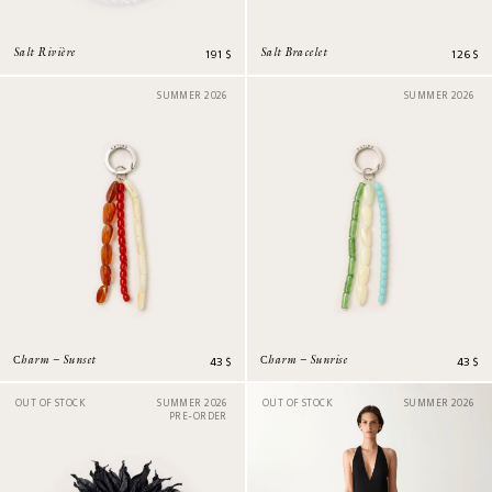
191
$
126
$
Salt Rivière
Salt Bracelet
SUMMER 2026
SUMMER 2026
43
$
43
$
Сharm – Sunset
Сharm – Sunrise
OUT OF STOCK
SUMMER 2026
OUT OF STOCK
SUMMER 2026
PRE-ORDER