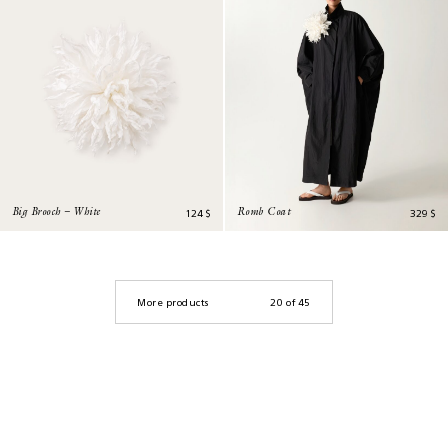
124
$
329
$
Big Brooch – White
Romb Coat
More products
20
of
45