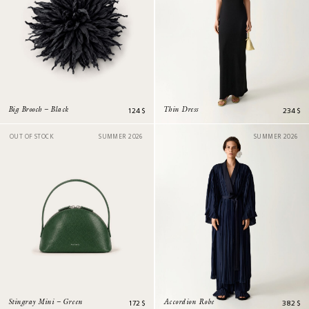
124
$
234
$
Big Brooch – Black
Thin Dress
OUT OF STOCK
SUMMER 2026
SUMMER 2026
172
$
382
$
Stingray Mini – Green
Accordion Robe