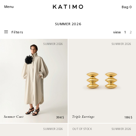
SEARCH
Menu
Bag
0
SUMMER 2026
Filters
view
1
2
SUMMER 2026
SUMMER 2026
394
$
186
$
Summer Coat
Triple Earrings
SUMMER 2026
OUT OF STOCK
SUMMER 2026